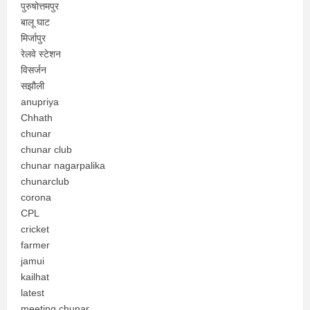
पुरुषोत्तमपुर
बालू घाट
मिर्जापुर
रेलवे स्टेशन
विसर्जन
सझौली
anupriya
Chhath
chunar
chunar club
chunar nagarpalika
chunarclub
corona
CPL
cricket
farmer
jamui
kailhat
latest
meeting chunar