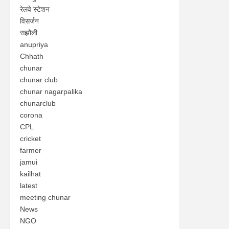
रेलवे स्टेशन
विसर्जन
सझौली
anupriya
Chhath
chunar
chunar club
chunar nagarpalika
chunarclub
corona
CPL
cricket
farmer
jamui
kailhat
latest
meeting chunar
News
NGO