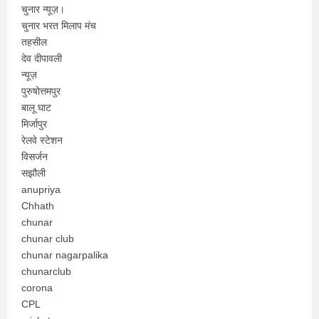
चुनार न्यूज़।
चुनार भरत मिलाप मंच
तहसील
देव दीपावली
न्यूज़
पुरुषोत्तमपुर
बालू घाट
मिर्जापुर
रेलवे स्टेशन
विसर्जन
सझौली
anupriya
Chhath
chunar
chunar club
chunar nagarpalika
chunarclub
corona
CPL