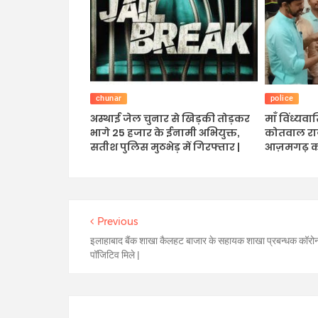
chunar
police
अस्थाई जेल चुनार से खिड़की तोड़कर
माँ विंध्यव
भागे 25 हजार के ईनामी अभियुक्त,
कोतवाल राज
सतीश पुलिस मुठभेड़ में गिरफ्तार |
आज़मगढ़ को क
Previous
इलाहाबाद बैंक शाखा कैलहट बाजार के सहायक शाखा प्रबन्धक कॉरो
पॉजिटिव मिले |