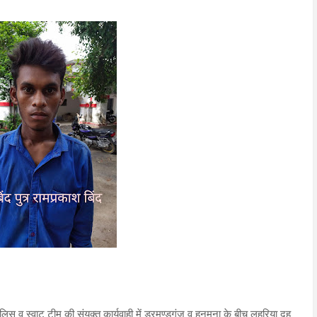
स्वाट टीम की संयुक्त कार्यवाही में ड्रमण्डगंज व हनुमना के बीच लहुरिया दह