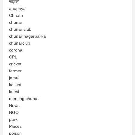
सझौली
anupriya
Chhath
chunar
chunar club
chunar nagarpalika
chunarclub
corona
CPL
cricket
farmer
jamui
kailhat
latest
meeting chunar
News
NGO
park
Places
poison