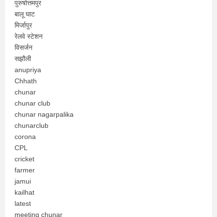
पुरुषोत्तमपुर
बालू घाट
मिर्जापुर
रेलवे स्टेशन
विसर्जन
सझौली
anupriya
Chhath
chunar
chunar club
chunar nagarpalika
chunarclub
corona
CPL
cricket
farmer
jamui
kailhat
latest
meeting chunar